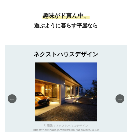
趣味がド真ん中、
遊ぶように暮らす平屋なら
ネクストハウスデザイン
←
→
引用元：ネクストハウスデザイン
https://next-haus.jp/works/bino-flat-covaco/1133/