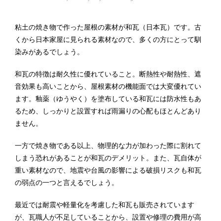
粘土の焼き物で作った屋根の素材が和瓦（日本瓦）です。古
くから日本家屋に見られる素材なので、多くの方にとって馴
染みがあるでしょう。
和瓦の特徴は耐久性に優れていること。断熱性や耐熱性、遮
音効果も高いことから、屋根素材の機能面では大変優れてい
ます。釉薬（ゆうやく）を塗布している和瓦には防水性もあ
るため、しっかりと設置すれば雨漏りの心配もほとんどあり
ません。
一方で焼き物である以上、物理的な力が加わった際に割れて
しまう恐れがあることが和瓦のデメリット。また、瓦自体が
重い素材なので、地震や台風の影響による破損リスクも和瓦
の弱点の一つと言えるでしょう。
最近では耐震や軽量化を考慮した和瓦も販売されています
が、瓦職人が不足していることから、設置や修理の費用が高