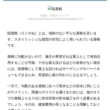
引用元：平屋ファクトリー
https://hiraya-factory.com/system/work/gallery-10/
陸屋根（ろくやね）とは、傾斜のない平らな屋根を言いま
す。スタイリッシュな箱型の住宅によく用いられている屋根
です。
屋根に勾配がないので、施主が希望すれば屋上として有効活
用することが可能。十分な庭を設けるほどの余裕がない場合
には、陸屋根にして屋上を設ければガーデニングやバーベキ
ューもできるため、実質的に庭の代わりにもなるでしょう。
一方で、勾配のある屋根に比べて雨水などの排水に弱いこと
がデメリット。雨漏りのリスクを避けるためには、他のタイ
プの屋根よりも十分に排水対策や防水施工を行う必要がある
でしょう。その分、建築費用が高くなることも理解しておく