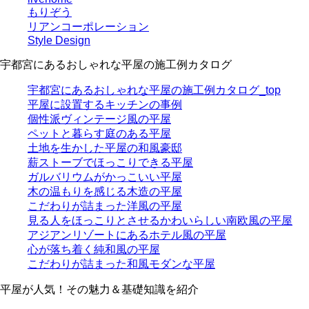
もりぞう
リアンコーポレーション
Style Design
宇都宮にあるおしゃれな平屋の施工例カタログ
宇都宮にあるおしゃれな平屋の施工例カタログ_top
平屋に設置するキッチンの事例
個性派ヴィンテージ風の平屋
ペットと暮らす庭のある平屋
土地を生かした平屋の和風豪邸
薪ストーブでほっこりできる平屋
ガルバリウムがかっこいい平屋
木の温もりを感じる木造の平屋
こだわりが詰まった洋風の平屋
見る人をほっこりとさせるかわいらしい南欧風の平屋
アジアンリゾートにあるホテル風の平屋
心が落ち着く純和風の平屋
こだわりが詰まった和風モダンな平屋
平屋が人気！その魅力＆基礎知識を紹介