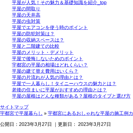
平屋が人気！その魅力＆基礎知識を紹介_top
平屋の間取り
平屋の天井高
平屋の虫対策
平屋でエアコンを使う時のポイント
平屋の防犯対策は？
平屋の収納スペースは？
平屋と二階建ての比較
平屋のメリット・デメリット
平屋で後悔しないためのポイント
宇都宮の平屋の相場はどれくらい？
平屋の建て替え費用はいくら？
平屋の片流れが人気の理由とは？
平屋で一人暮らし！タイニーハウスの魅力とは？
老後の住まいに平屋がおすすめの理由とは？
平屋の屋根はどんな種類がある？屋根のタイプと選び方
サイトマップ
宇都宮で平屋暮らし
»
宇都宮にあるおしゃれな平屋の施工例
公開日：
2023年3月27日
｜更新日：
2023年3月27日