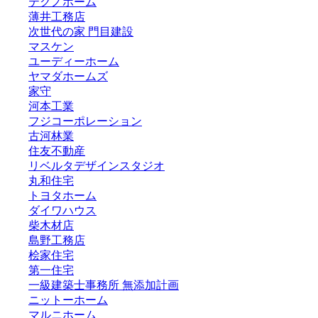
テクノホーム
薄井工務店
次世代の家 門目建設
マスケン
ユーディーホーム
ヤマダホームズ
家守
河本工業
フジコーポレーション
古河林業
住友不動産
リベルタデザインスタジオ
丸和住宅
トヨタホーム
ダイワハウス
柴木材店
島野工務店
桧家住宅
第一住宅
一級建築士事務所 無添加計画
ニットーホーム
マルニホーム