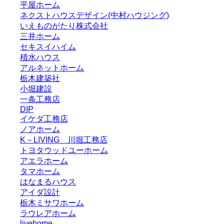
平屋ホーム
ネクストハウスデザイン(中村ハウジング)
いえものがたり株式会社
三井ホーム
セキスイハイム
積水ハウス
アルネットホーム
栃木建築社
小堀建設
一条工務店
DIP
イケダ工務店
ノアホーム
K－LIVING 川堀工務店
トヨタウッドユーホーム
アエラホーム
タマホーム
はなまるハウス
アイダ設計
栃木ミサワホーム
ラウレアホーム
livehome