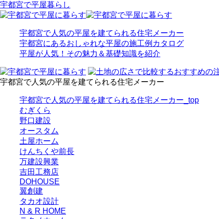
宇都宮で平屋暮らし
宇都宮で人気の平屋を建てられる住宅メーカー
宇都宮にあるおしゃれな平屋の施工例カタログ
平屋が人気！その魅力＆基礎知識を紹介
宇都宮で人気の平屋を建てられる住宅メーカー
宇都宮で人気の平屋を建てられる住宅メーカー_top
むぎくら
野口建設
オースタム
土屋ホーム
けんちくや前長
万建設興業
吉田工務店
DOHOUSE
翼創建
タカオ設計
N & R HOME