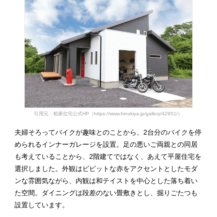
引用元：桧家住宅公式HP（https://www.hinokiya.jp/gallery/42951/）
夫婦そろってバイクが趣味とのことから、2台分のバイクを停
められるインナーガレージを設置。足の悪いご両親との同居
も考えていることから、2階建てではなく、あえて平屋住宅を
選択しました。外観はビビットな赤をアクセントとしたモダ
ンな雰囲気ながら、内観は和テイストを中心とした落ち着い
た空間。ダイニングは段差のない畳敷きとし、掘りごたつも
設置しています。