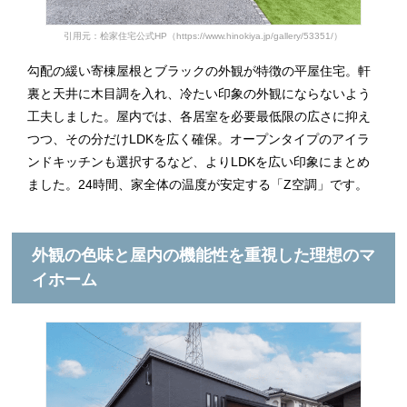
引用元：桧家住宅公式HP（https://www.hinokiya.jp/gallery/53351/）
勾配の緩い寄棟屋根とブラックの外観が特徴の平屋住宅。軒
裏と天井に木目調を入れ、冷たい印象の外観にならないよう
工夫しました。屋内では、各居室を必要最低限の広さに抑え
つつ、その分だけLDKを広く確保。オープンタイプのアイラ
ンドキッチンも選択するなど、よりLDKを広い印象にまとめ
ました。24時間、家全体の温度が安定する「Z空調」です。
外観の色味と屋内の機能性を重視した理想のマ
イホーム