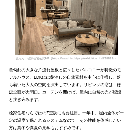
引用元：桧家住宅公式HP（https://www.hinokiya.jp/exhibition_hall/38872/）
急勾配の大きな片流れ屋根と広々したバルコニーが特徴のモ
デルハウス。LDKには艶消しの自然素材を中心に仕様し、落
ち着いた大人の空間を演出しています。リビングの窓は、ほ
ぼ全面が大開口。カーテンを開けば、屋内に自然の光が燦燦
と注ぎ込みます。
桧家住宅ならではのZ空調にも要注目。一年中、屋内全体が一
定の温度で保たれるシステムなので、その性能を体感したい
方は真冬や真夏の見学もおすすめです。