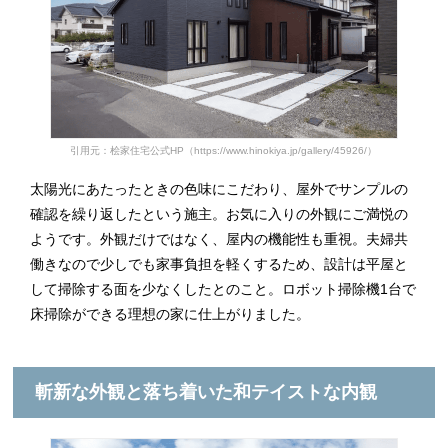
引用元：桧家住宅公式HP（https://www.hinokiya.jp/gallery/45926/）
太陽光にあたったときの色味にこだわり、屋外でサンプルの
確認を繰り返したという施主。お気に入りの外観にご満悦の
ようです。外観だけではなく、屋内の機能性も重視。夫婦共
働きなので少しでも家事負担を軽くするため、設計は平屋と
して掃除する面を少なくしたとのこと。ロボット掃除機1台で
床掃除ができる理想の家に仕上がりました。
斬新な外観と落ち着いた和テイストな内観