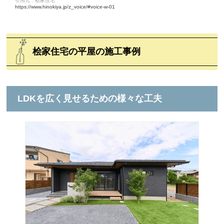
引用元：桧家住宅
https://www.hinokiya.jp/z_voice/#voice-w-01
桧家住宅の平屋の施工事例
LDKを広く見せるための様々な工夫