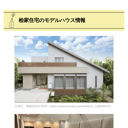
桧家住宅のモデルハウス情報
引用元：桧家住宅公式HP（https://www.hinokiya.jp/exhibition_hall/38872/）