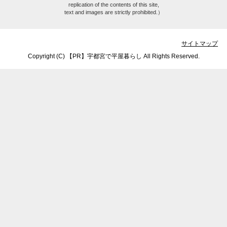
replication of the contents of this site,
text and images are strictly prohibited.）
サイトマップ
Copyright (C) 【PR】
宇都宮で平屋暮らし
All Rights Reserved.