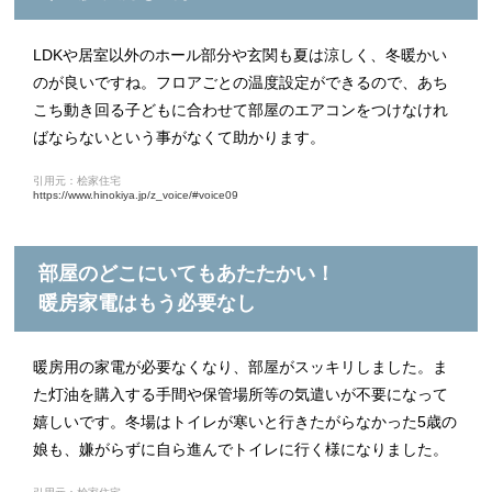
LDKや居室以外のホール部分や玄関も夏は涼しく、冬暖かい
のが良いですね。フロアごとの温度設定ができるので、あち
こち動き回る子どもに合わせて部屋のエアコンをつけなけれ
ばならないという事がなくて助かります。
引用元：桧家住宅
https://www.hinokiya.jp/z_voice/#voice09
部屋のどこにいてもあたたかい！
暖房家電はもう必要なし
暖房用の家電が必要なくなり、部屋がスッキリしました。ま
た灯油を購入する手間や保管場所等の気遣いが不要になって
嬉しいです。冬場はトイレが寒いと行きたがらなかった5歳の
娘も、嫌がらずに自ら進んでトイレに行く様になりました。