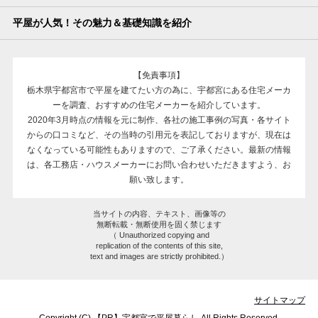
平屋が人気！その魅力＆基礎知識を紹介
【免責事項】
栃木県宇都宮市で平屋を建てたい方の為に、宇都宮にある住宅メーカ
ーを調査、おすすめの住宅メーカーを紹介しています。
2020年3月時点の情報を元に制作、各社の施工事例の写真・各サイト
からの口コミなど、その当時の引用元を表記しておりますが、現在は
なくなっている可能性もありますので、ご了承ください。最新の情報
は、各工務店・ハウスメーカーにお問い合わせいただきますよう、お
願い致します。
当サイトの内容、テキスト、画像等の
無断転載・無断使用を固く禁じます
（ Unauthorized copying and
replication of the contents of this site,
text and images are strictly prohibited.）
サイトマップ
Copyright (C) 【PR】
宇都宮で平屋暮らし
All Rights Reserved.