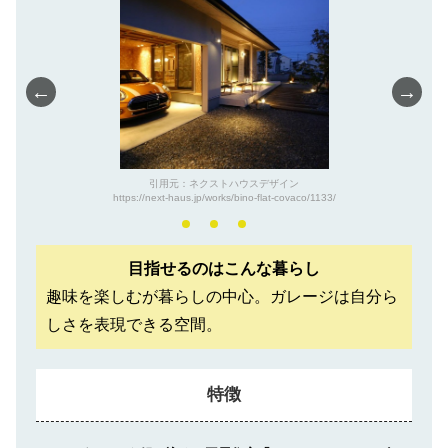
←
→
引用元：ネクストハウスデザイン
https://next-haus.jp/works/bino-flat-covaco/1133/
目指せるのはこんな暮らし
趣味を楽しむが暮らしの中心。ガレージは自分ら
しさを表現できる空間。
特徴