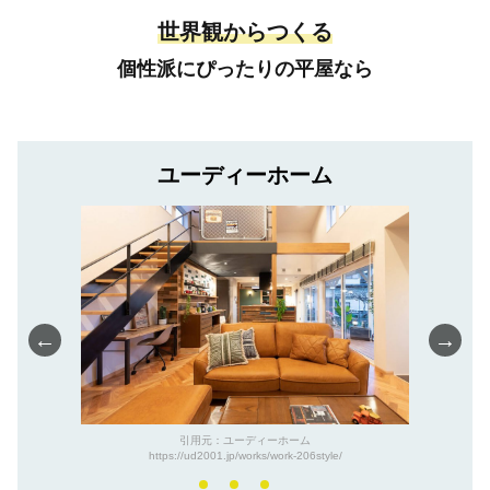
世界観からつくる
個性派にぴったりの平屋なら
ユーディーホーム
←
→
引用元：ユーディーホーム
https://ud2001.jp/works/work-206style/