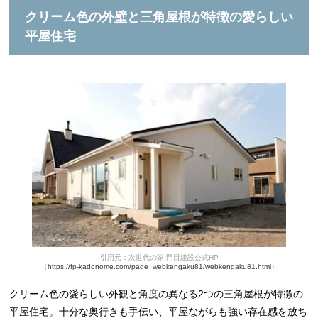
クリーム色の外壁と三角屋根が特徴の愛らしい
平屋住宅
引用元：次世代の家 門目建設公式HP
（
https://fp-kadonome.com/page_webkengaku81/webkengaku81.html
）
クリーム色の愛らしい外観と角度の異なる2つの三角屋根が特徴の
平屋住宅。十分な奥行きも手伝い、平屋ながらも強い存在感を放ち