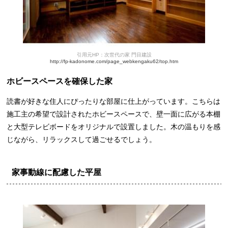
引用元HP：次世代の家 門目建設
http://fp-kadonome.com/page_webkengaku62/top.htm
ホビースペースを確保した家
読書が好きな住人にぴったりな部屋に仕上がっています。こちらは
施工主の希望で設計されたホビースペースで、壁一面に広がる本棚
と大型テレビボードをオリジナルで設置しました。木の温もりを感
じながら、リラックスして過ごせるでしょう。
家事動線に配慮した平屋