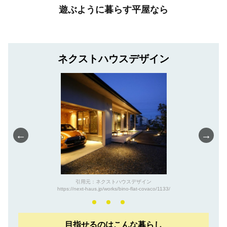
遊ぶように暮らす平屋なら
ネクストハウスデザイン
←
→
引用元：ネクストハウスデザイン
https://next-haus.jp/works/bino-flat-covaco/1133/
目指せるのはこんな暮らし