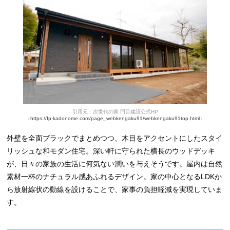
引用元：次世代の家 門目建設公式HP
（
https://fp-kadonome.com/page_webkengaku91/webkengaku91top.html
）
外壁を全面ブラックでまとめつつ、木目をアクセントにしたスタイ
リッシュな和モダン住宅。深い軒に守られた横長のウッドデッキ
が、日々の家族の生活に何気ない潤いを与えそうです。屋内は自然
素材一杯のナチュラル感あふれるデザイン。家の中心となるLDKか
ら放射線状の動線を設けることで、家事の負担軽減を実現していま
す。