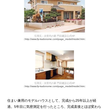
引用元：次世代の家 門目建設公式HP
（
http://www.fp-kadonome.com/page_model/model.htm
）
引用元：次世代の家 門目建設公式HP
（
http://www.fp-kadonome.com/page_model/model.htm
）
住まい兼用のモデルハウスとして、完成から25年以上が経
過。5年目に気密測定を行ったところ、完成直後とほぼ変わら