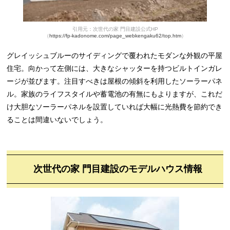
引用元：次世代の家 門目建設公式HP
（
https://fp-kadonome.com/page_webkengaku62/top.htm
）
グレイッシュブルーのサイディングで覆われたモダンな外観の平屋
住宅。向かって左側には、大きなシャッターを持つビルトインガレ
ージが並びます。注目すべきは屋根の傾斜を利用したソーラーパネ
ル。家族のライフスタイルや蓄電池の有無にもよりますが、これだ
け大胆なソーラーパネルを設置していれば大幅に光熱費を節約でき
ることは間違いないでしょう。
次世代の家 門目建設のモデルハウス情報