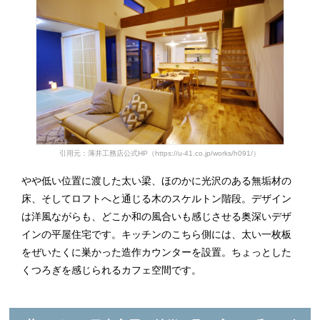
引用元：薄井工務店公式HP（https://u-41.co.jp/works/h091/）
やや低い位置に渡した太い梁、ほのかに光沢のある無垢材の
床、そしてロフトへと通じる木のスケルトン階段。デザイン
は洋風ながらも、どこか和の風合いも感じさせる奥深いデザ
インの平屋住宅です。キッチンのこちら側には、太い一枚板
をぜいたくに巣かった造作カウンターを設置。ちょっとした
くつろぎを感じられるカフェ空間です。