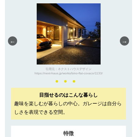
←
→
引用元：ネクストハウスデザイン
https://next-haus.jp/works/bino-flat-covaco/1133/
目指せるのはこんな暮らし
趣味を楽しむが暮らしの中心。ガレージは自分ら
しさを表現できる空間。
特徴