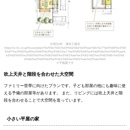
引用元HP：薄井工務店
https://u-41.co.jp/house/plan/%ef%bc%91%e9%9a%8e%e5%ae%8c%e7%b5%90%e3%8
3%97%e3%83%a9%e3%83%b3%e3%81%a7-%e5%90%b9%e4%b8%8a%e3%83%aa%
e3%83%93%e3%83%b3%e3%82%b0%e3%81%ae%e3%81%82%e3%82%8b-%e5%8
d%8a%e5%b9%b3%e5%b1%8b%e3%81%ae%e5%ae%b6/
※平面図です
吹上天井と階段を合わせた大空間
ファミリー世帯に向けたプランです。子ども部屋の他にも趣味に使
える予備の部屋等があります。 また、リビングには吹上天井と階
段を合わせることで大空間を造っています。
小さい平屋の家