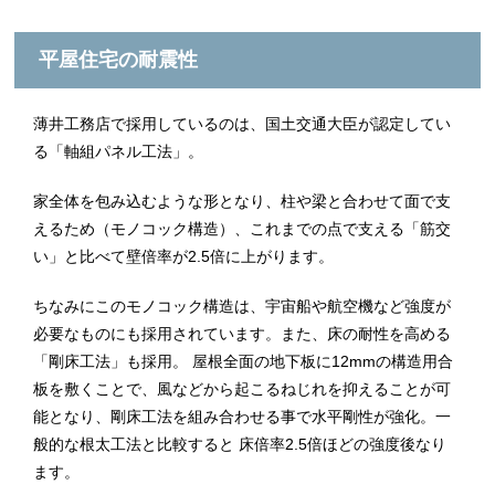
平屋住宅の耐震性
薄井工務店で採用しているのは、国土交通大臣が認定してい
る「軸組パネル工法」。
家全体を包み込むような形となり、柱や梁と合わせて面で支
えるため（モノコック構造）、これまでの点で支える「筋交
い」と比べて壁倍率が2.5倍に上がります。
ちなみにこのモノコック構造は、宇宙船や航空機など強度が
必要なものにも採用されています。また、床の耐性を高める
「剛床工法」も採用。 屋根全面の地下板に12mmの構造用合
板を敷くことで、風などから起こるねじれを抑えることが可
能となり、剛床工法を組み合わせる事で水平剛性が強化。一
般的な根太工法と比較すると 床倍率2.5倍ほどの強度後なり
ます。