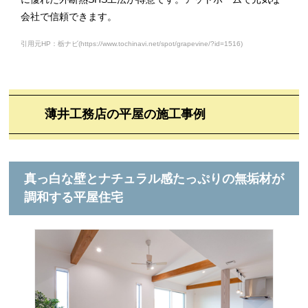
会社で信頼できます。
引用元HP：栃ナビ(https://www.tochinavi.net/spot/grapevine/?id=1516)
薄井工務店の平屋の施工事例
真っ白な壁とナチュラル感たっぷりの無垢材が
調和する平屋住宅