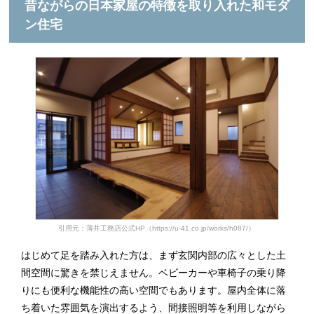
昔ながらの日本家屋の特徴を取り入れた和モダ
ン住宅
引用元：薄井工務店公式HP（https://u-41.co.jp/works/h087/）
はじめて足を踏み入れた方は、まず玄関内部の広々とした土
間空間に驚きを禁じえません。ベビーカーや車椅子の乗り降
りにも便利な機能性の高い空間でもあります。屋内全体に落
ち着いた雰囲気を演出するよう、間接照明等を利用しながら