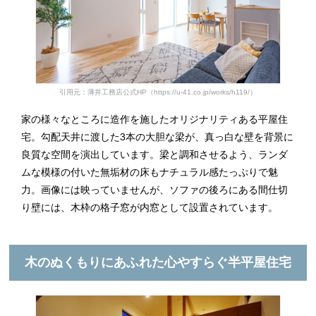
引用元：薄井工務店公式HP（https://u-41.co.jp/works/h119/）
家の様々なところに造作を施したオリジナリティある平屋住
宅。勾配天井に渡した3本の大胆な梁が、真っ白な壁を背景に
良質な空間を演出しています。梁と調和させるよう、ランダ
ムな模様の付いた無垢材の床もナチュラル感たっぷりで魅
力。画像には映っていませんが、ソファの後ろにある間仕切
り壁には、木枠の格子窓が内窓として設置されています。
木のぬくもりにあふれた心やすらぐ半平屋住宅