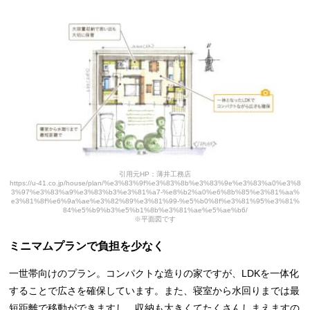
引用元HP：薄井工務店
https://u-41.co.jp/house/plan/%e3%83%9f%e3%83%8b%e3%83%9e%e3%83%a0%e3%8
3%97%e3%83%a9%e3%83%b3%e3%81%a7-%e8%b2%a0%e6%8b%85%e3%81%aa%
e3%81%8f%e6%9a%ae%e3%82%89%e3%81%99-%e5%b0%8f%e3%81%95%e3%81%
84%e5%b9%b3%e5%b1%8b%e3%81%ae%e5%ae%b6/
※平面図です
ミニマムプランで負担を少なく
一世帯向けのプラン。コンパクトな造りの家ですが、LDKを一体化
することで広さを確保しています。また、寝室から水回りまでは最
短距離で移動ができますし。収納も大きくてたくさんしまえますの